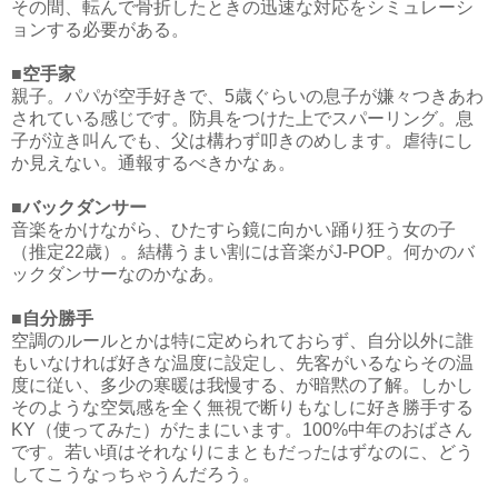
その間、転んで骨折したときの迅速な対応をシミュレーシ
ョンする必要がある。
■空手家
親子。パパが空手好きで、5歳ぐらいの息子が嫌々つきあわ
されている感じです。防具をつけた上でスパーリング。息
子が泣き叫んでも、父は構わず叩きのめします。虐待にし
か見えない。通報するべきかなぁ。
■バックダンサー
音楽をかけながら、ひたすら鏡に向かい踊り狂う女の子
（推定22歳）。結構うまい割には音楽がJ-POP。何かのバ
ックダンサーなのかなあ。
■自分勝手
空調のルールとかは特に定められておらず、自分以外に誰
もいなければ好きな温度に設定し、先客がいるならその温
度に従い、多少の寒暖は我慢する、が暗黙の了解。しかし
そのような空気感を全く無視で断りもなしに好き勝手する
KY（使ってみた）がたまにいます。100%中年のおばさん
です。若い頃はそれなりにまともだったはずなのに、どう
してこうなっちゃうんだろう。