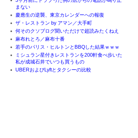
3ヶ月前にトラブった例の店からの電話が鳴り止
まない
慶應生の逆襲、東京カレンダーへの報復
ザ・レストラン by アマン／大手町
何そのクソブログ聞いただけで超読みたくねえ
麻布れとろ／麻布十番
若手のパリス・ヒルトンとBBQした結果ｗｗｗ
ミシュラン星付きレストランを200軒食べ歩いた
私が成城石井でいつも買うもの
UBERおよびLyftとタクシーの比較