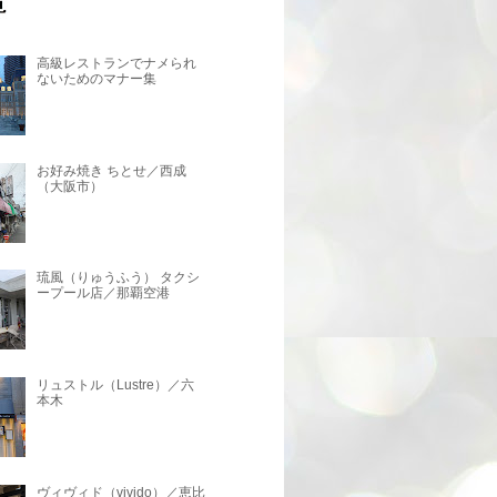
高級レストランでナメられ
ないためのマナー集
お好み焼き ちとせ／西成
（大阪市）
琉風（りゅうふう） タクシ
ープール店／那覇空港
リュストル（Lustre）／六
本木
ヴィヴィド（vivido）／恵比