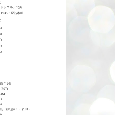
2)
ンドシエル／北浜
1935／堺筋本町
8)
4)
8)
7)
4)
1)
覇
(414)
(397)
345)
7)
4)
島（那覇除く）
(181)
9)