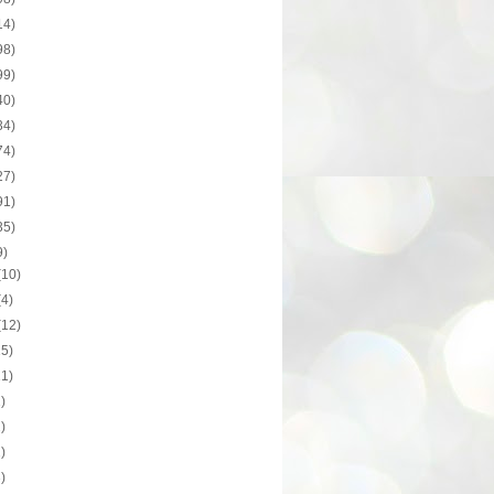
14)
98)
99)
40)
34)
74)
27)
91)
35)
9)
(10)
(4)
(12)
15)
11)
1)
2)
1)
3)