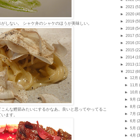
►
2021
(5
►
2020
(4
►
2019
(5
味がしない。 シャケ弁のシャケのほうが美味しい。
►
2018
(5
►
2017
(5
►
2016
(3
►
2015
(2
►
2014
(1
►
2013
(1
▼
2012
(6
►
12月
►
11月
►
10月
►
9月
(
►
8月
(
てこんな鰹節みたいにするかなあ。良いと思ってやってるこ
►
7月
(
ています。
►
6月
(
►
5月
(
►
4月
(