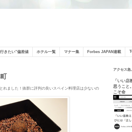
ン
T
行きたい"偏差値
ホテル一覧
マナー集
Forbes JAPAN連載
アクセス急
本町
「いい店
思うこと
約とれました！抜群に評判の良いスペイン料理店は少ないの
こそ命