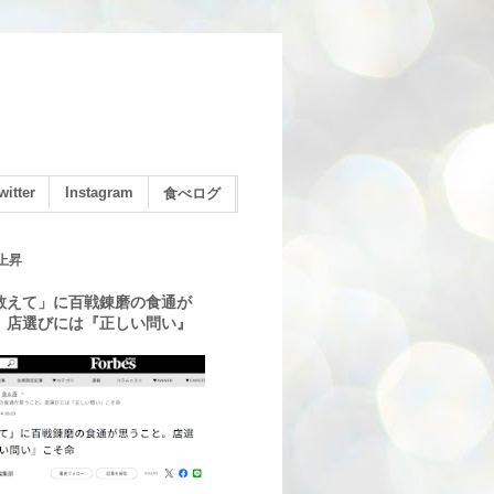
witter
Instagram
食べログ
上昇
教えて」に百戦錬磨の食通が
。店選びには『正しい問い』