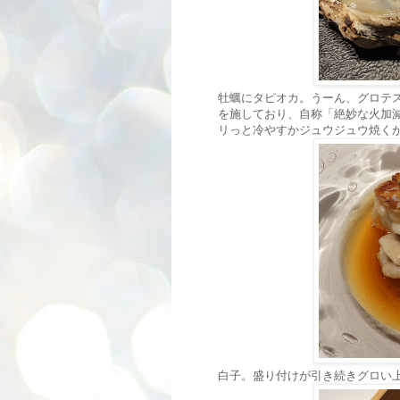
牡蠣にタピオカ。うーん、グロテ
を施しており、自称「絶妙な火加
リっと冷やすかジュウジュウ焼く
白子。盛り付けが引き続きグロい