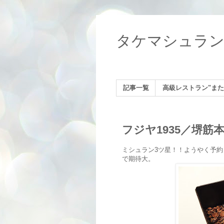
タケマシュラ
記事一覧
高級レストラン"また
フジヤ1935／堺筋
ミシュラン3ツ星！！ようやく予
で期待大。