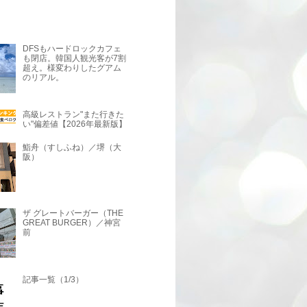
DFSもハードロックカフェ
も閉店。韓国人観光客が7割
超え。様変わりしたグアム
のリアル。
高級レストラン"また行きた
い"偏差値【2026年最新版】
鮨舟（すしふね）／堺（大
阪）
ザ グレートバーガー（THE
GREAT BURGER）／神宮
前
記事一覧（1/3）