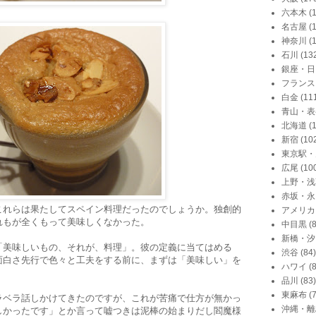
六本木
(
。
名古屋
(
神奈川
(
石川
(13
銀座・日
フランス
白金
(11
青山・表
北海道
(
新宿
(10
東京駅・
広尾
(10
上野・浅
赤坂・永
これらは果たしてスペイン料理だったのでしょうか。独創的
アメリカ
れもが全くもって美味しくなかった。
中目黒
(
新橋・汐
「美味しいもの、それが、料理」。彼の定義に当てはめる
渋谷
(84)
面白さ先行で色々と工夫をする前に、まずは「美味しい」を
ハワイ
(
品川
(83)
東麻布
(
ラベラ話しかけてきたのですが、これが苦痛で仕方が無かっ
沖縄・離
しかったです」とか言って嘘つきは泥棒の始まりだし閻魔様