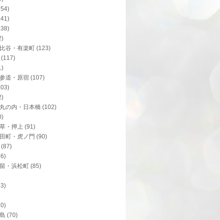
154)
141)
138)
2)
比谷・有楽町
(123)
(117)
1)
参道・原宿
(107)
103)
2)
丸の内・日本橋
(102)
0)
草・押上
(91)
田町・虎ノ門
(90)
(87)
86)
留・浜松町
(85)
83)
70)
島
(70)