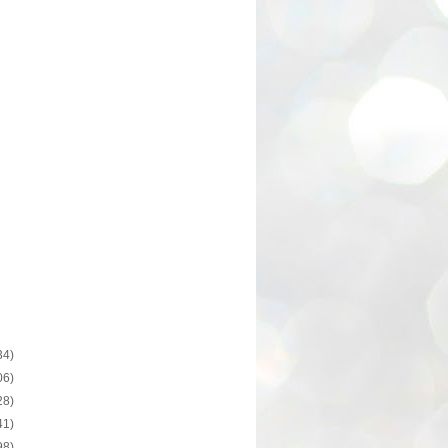
34)
06)
28)
41)
98)