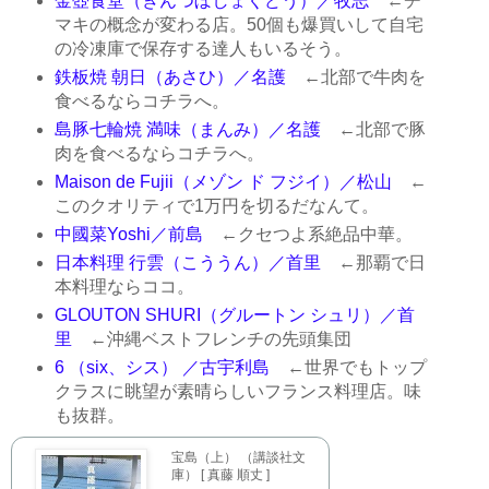
金壺食堂（きんつぼしょくどう）／牧志
←チ
マキの概念が変わる店。50個も爆買いして自宅
の冷凍庫で保存する達人もいるそう。
鉄板焼 朝日（あさひ）／名護
←北部で牛肉を
食べるならコチラへ。
島豚七輪焼 満味（まんみ）／名護
←北部で豚
肉を食べるならコチラへ。
Maison de Fujii（メゾン ド フジイ）／松山
←
このクオリティで1万円を切るだなんて。
中國菜Yoshi／前島
←クセつよ系絶品中華。
日本料理 行雲（こううん）／首里
←那覇で日
本料理ならココ。
GLOUTON SHURI（グルートン シュリ）／首
里
←沖縄ベストフレンチの先頭集団
6 （six、シス） ／古宇利島
←世界でもトップ
クラスに眺望が素晴らしいフランス料理店。味
も抜群。
宝島（上） （講談社文
庫） [ 真藤 順丈 ]