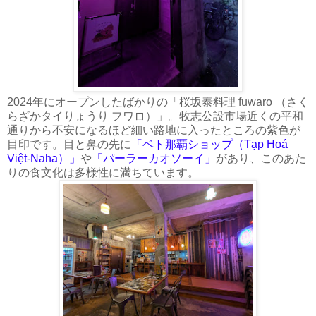
2024年にオープンしたばかりの「桜坂泰料理 fuwaro （さく
らざかタイりょうり フワロ）」。牧志公設市場近くの平和
通りから不安になるほど細い路地に入ったところの紫色が
目印です。目と鼻の先に
「ベト那覇ショップ（Tạp Hoá
Việt-Naha）」
や
「パーラーカオソーイ」
があり、このあた
りの食文化は多様性に満ちています。