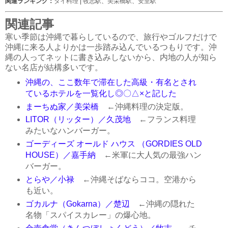
関連ランキング：
タイ料理
|
牧志駅
、
美栄橋駅
、
安里駅
関連記事
寒い季節は沖縄で暮らしているので、旅行やゴルフだけで
沖縄に来る人よりかは一歩踏み込んでいるつもりです。沖
縄の人ってネットに書き込みしないから、内地の人が知ら
ない名店が結構多いです。
沖縄の、ここ数年で滞在した高級・有名とされ
ているホテルを一覧化し◎〇△×と記した
まーちぬ家／美栄橋
←沖縄料理の決定版。
LITOR（リッター）／久茂地
←フランス料理
みたいなハンバーガー。
ゴーディーズ オールド ハウス （GORDIES OLD
HOUSE）／嘉手納
←米軍に大人気の最強ハン
バーガー。
とらや／小禄
←沖縄そばならココ。空港から
も近い。
ゴカルナ（Gokarna）／楚辺
←沖縄の隠れた
名物「スパイスカレー」の爆心地。