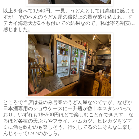
以上を食べて1,540円。一見、うどんとしては高価に感じま
すが、そのへんのうどん屋の倍以上の量が盛り込まれ、ド
デカイ海老天が2本も付いての結果なので、私は寧ろ割安に
感じました。
ところで当店は昼のみ営業のうどん屋なのですが、なぜか
日本酒専用のショウケースに一升瓶が数十本スタンバって
おり、いずれも1杯500円ほどで楽しむことができます。な
るほど各種の天ぷらやフライ、ハムカツ、ヒレカツをツマ
ミに酒を飲むのも楽しそう。行列してるのにそんなに楽し
んじゃっていいのかしら。