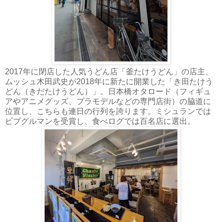
2017年に閉店した人気うどん店「釜たけうどん」の店主、
ムッシュ木田武史が2018年に新たに開業した「き田たけう
どん（きだたけうどん）」。日本橋オタロード（フィギュ
アやアニメグッズ、プラモデルなどの専門店街）の脇道に
位置し、こちらも連日の行列を誇ります。ミシュランでは
ビブグルマンを受賞し、食べログでは百名店に選出。