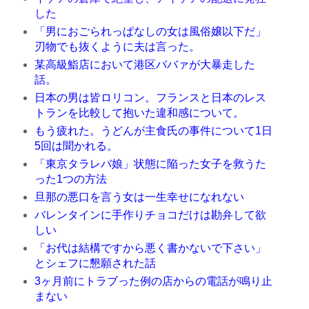
した
「男におごられっぱなしの女は風俗嬢以下だ」
刃物でも抜くように夫は言った。
某高級鮨店において港区ババァが大暴走した
話。
日本の男は皆ロリコン。フランスと日本のレス
トランを比較して抱いた違和感について。
もう疲れた。うどんが主食氏の事件について1日
5回は聞かれる。
「東京タラレバ娘」状態に陥った女子を救うた
った1つの方法
旦那の悪口を言う女は一生幸せになれない
バレンタインに手作りチョコだけは勘弁して欲
しい
「お代は結構ですから悪く書かないで下さい」
とシェフに懇願された話
3ヶ月前にトラブった例の店からの電話が鳴り止
まない