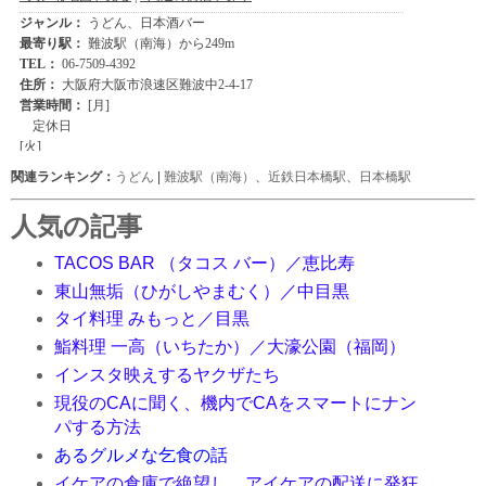
関連ランキング：
うどん
|
難波駅（南海）
、
近鉄日本橋駅
、
日本橋駅
人気の記事
TACOS BAR （タコス バー）／恵比寿
東山無垢（ひがしやまむく）／中目黒
タイ料理 みもっと／目黒
鮨料理 一高（いちたか）／大濠公園（福岡）
インスタ映えするヤクザたち
現役のCAに聞く、機内でCAをスマートにナン
パする方法
あるグルメな乞食の話
イケアの倉庫で絶望し、アイケアの配送に発狂