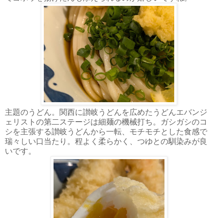
主題のうどん。関西に讃岐うどんを広めたうどんエバンジ
ェリストの第二ステージは細麺の機械打ち。ガシガシのコ
シを主張する讃岐うどんから一転、モチモチとした食感で
瑞々しい口当たり。程よく柔らかく、つゆとの馴染みが良
いです。