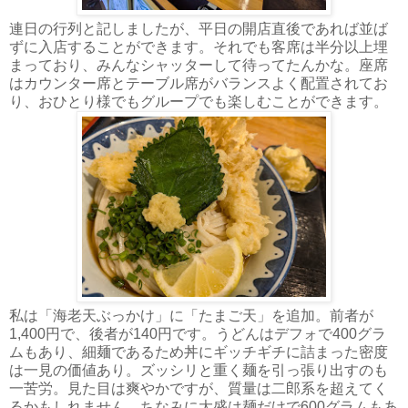
連日の行列と記しましたが、平日の開店直後であれば並ば
ずに入店することができます。それでも客席は半分以上埋
まっており、みんなシャッターして待ってたんかな。座席
はカウンター席とテーブル席がバランスよく配置されてお
り、おひとり様でもグループでも楽しむことができます。
私は「海老天ぶっかけ」に「たまご天」を追加。前者が
1,400円で、後者が140円です。うどんはデフォで400グラ
ムもあり、細麺であるため丼にギッチギチに詰まった密度
は一見の価値あり。ズッシリと重く麺を引っ張り出すのも
一苦労。見た目は爽やかですが、質量は二郎系を超えてく
るかもしれません。ちなみに大盛は麺だけで600グラムもあ