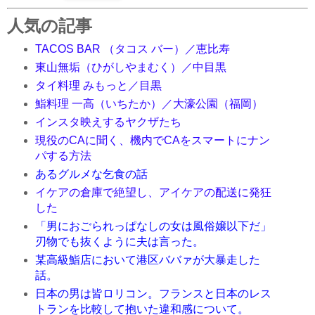
人気の記事
TACOS BAR （タコス バー）／恵比寿
東山無垢（ひがしやまむく）／中目黒
タイ料理 みもっと／目黒
鮨料理 一高（いちたか）／大濠公園（福岡）
インスタ映えするヤクザたち
現役のCAに聞く、機内でCAをスマートにナン
パする方法
あるグルメな乞食の話
イケアの倉庫で絶望し、アイケアの配送に発狂
した
「男におごられっぱなしの女は風俗嬢以下だ」
刃物でも抜くように夫は言った。
某高級鮨店において港区ババァが大暴走した
話。
日本の男は皆ロリコン。フランスと日本のレス
トランを比較して抱いた違和感について。