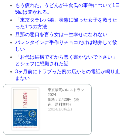
もう疲れた。うどんが主食氏の事件について1日
5回は聞かれる。
「東京タラレバ娘」状態に陥った女子を救うた
った1つの方法
旦那の悪口を言う女は一生幸せになれない
バレンタインに手作りチョコだけは勘弁して欲
しい
「お代は結構ですから悪く書かないで下さい」
とシェフに懇願された話
3ヶ月前にトラブった例の店からの電話が鳴り止
まない
東京最高のレストラン
2024
価格：2,420円（税
込、送料無料)
(2024/1/6時点)