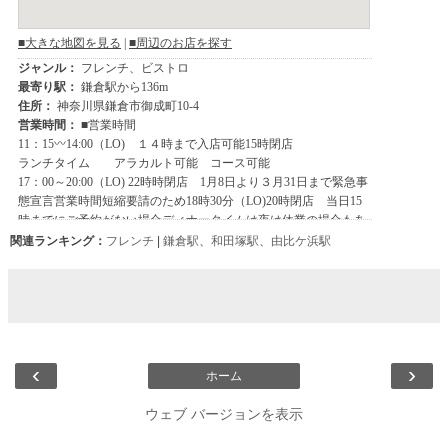
関連ランキング：
フレンチ
|
鎌倉駅
、
和田塚駅
、
由比ケ浜駅
‹
›
ホーム
ウェブ バージョンを表示