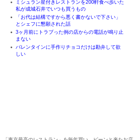
ミシュラン星付きレストランを200軒食べ歩いた
私が成城石井でいつも買うもの
「お代は結構ですから悪く書かないで下さい」
とシェフに懇願された話
3ヶ月前にトラブった例の店からの電話が鳴り止
まない
バレンタインに手作りチョコだけは勘弁して欲
しい
「東京最高のレストラン」を毎年買い、ピーンと来たお店