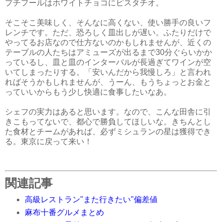
プチフールはホワイトチョコにピスタチオ。
そこそこ美味しく、そんなに高くない、使い勝手の良いフ
レンチです。ただ、恐ろしく皿出しが遅い。ふたりだけで
やってるお店なので仕方ないのかもしれませんが、近くの
テーブルの人たちはアミューズが出るまで30分ぐらいかか
っているし、皿と皿のインターバルが長過ぎてワインが空
いてしまったりする。「安いんだから我慢しろ」と言われ
ればそうかもしれませんが、うーん、もうちょっとお金と
っていいからもう少し快適に食事したいなあ。
シェフの実力はあると思います。なので、こんな田舎に引
きこもってないで、都心で勝負してほしいな。きちんとし
た食材とチームがあれば、必ずミシュランの星は獲得でき
る。東京に戻って来い！
関連記事
高級レストラン"また行きたい"偏差値
麻布十番グルメまとめ