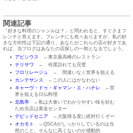
関連記事
「好きな料理のジャンルは？」と問われると、すぐさまフ
レンチと答えます。フレンチにも色々ありますが、私の好
きな方向性は下記の通り。あなたがこれらの店が好きであ
れば、当ブログはあなたの店探しの一助となるでしょう。
アピシウス
←東京最高峰のレストラン
ナリサワ
← 何度訪れても完璧
フロリレージュ
← 間違いなく世界を狙える
カンテサンス
←この人にはかなわない
キャーヴ・ドゥ・ギャマン・エ・ハナレ
←世
界を狙える日仏料理
北島亭
←私は大食いでわかりやすい味を好む
ため当店は黄金センター
デビッドセニア
←大阪帰る度に絶対行くぞー
オカモト
←QSCAがしっかりしているのは当
然のこと、そんなに高くないのが感動的