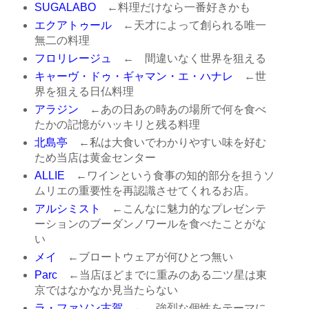
SUGALABO
←料理だけなら一番好きかも
エクアトゥール
←天才によって創られる唯一
無二の料理
フロリレージュ
← 間違いなく世界を狙える
キャーヴ・ドゥ・ギャマン・エ・ハナレ
←世
界を狙える日仏料理
アラジン
←あの日あの時あの場所で何を食べ
たかの記憶がハッキリと残る料理
北島亭
←私は大食いでわかりやすい味を好む
ため当店は黄金センター
ALLIE
←ワインという食事の知的部分を担うソ
ムリエの重要性を再認識させてくれるお店。
アルシミスト
←こんなに魅力的なプレゼンテ
ーションのブーダンノワールを食べたことがな
い
メイ
←ブロートウェアが何ひとつ無い
Parc
←当店ほどまでに重みのある二ツ星は東
京ではなかなか見当たらない
ラ・ファソン古賀
← 強烈な個性をテーマに