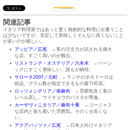
関連記事
イタリア料理屋ではあっと驚く独創的な料理に出遭うこと
は少ないですが、安定して美味しくそんなに高くないこと
が多いのが嬉しい。
アッピア／広尾
←客の注文力が試される偉大
な店。すごく高いのが難点。
リストランテ・オステリア／六本木
←ベーシ
ックにすごく美味しい。誰もが納得。
サローネ2007／元町
←ランチのポモドーロは
絶品。グラム数が指定できるもの最THE高。
ロッツォシチリア／南麻布
←雰囲気良く客の
レベル高し。ウイキョウのパスタが秀逸。
カーザヴィニタリア／麻布十番
←ゴージャス
な店内と落ち着いた雰囲気。そのくせ高くな
い。
アクアパッツァ／広尾
←日本人向けイタリア