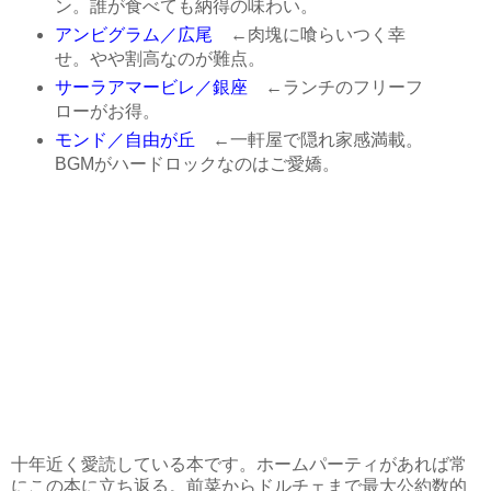
ン。誰が食べても納得の味わい。
アンビグラム／広尾
←肉塊に喰らいつく幸
せ。やや割高なのが難点。
サーラアマービレ／銀座
←ランチのフリーフ
ローがお得。
モンド／自由が丘
←一軒屋で隠れ家感満載。
BGMがハードロックなのはご愛嬌。
十年近く愛読している本です。ホームパーティがあれば常
にこの本に立ち返る。前菜からドルチェまで最大公約数的