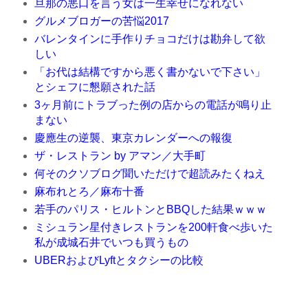
旦那の悪口を言う女は一生幸せになれない
グルメブロガーの苦悩2017
バレンタインに手作りチョコだけは勘弁して欲
しい
「お代は結構ですから悪く書かないで下さい」
とシェフに懇願された話
3ヶ月前にトラブった例の店からの電話が鳴り止
まない
慶應生の逆襲、東京カレンダーへの報復
ザ・レストラン by アマン／大手町
何そのクソブログ聞いただけで超読みたくねえ
麻布れとろ／麻布十番
若手のパリス・ヒルトンとBBQした結果ｗｗｗ
ミシュラン星付きレストランを200軒食べ歩いた
私が成城石井でいつも買うもの
UBERおよびLyftとタクシーの比較