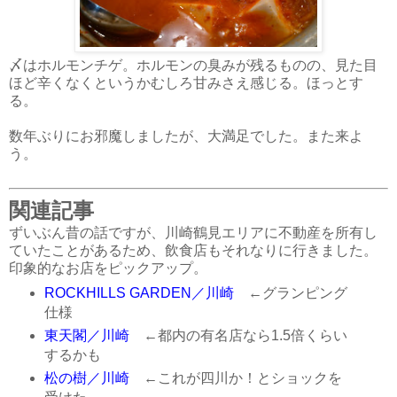
〆はホルモンチゲ。ホルモンの臭みが残るものの、見た目
ほど辛くなくというかむしろ甘みさえ感じる。ほっとす
る。
数年ぶりにお邪魔しましたが、大満足でした。また来よ
う。
関連記事
ずいぶん昔の話ですが、川崎鶴見エリアに不動産を所有し
ていたことがあるため、飲食店もそれなりに行きました。
印象的なお店をピックアップ。
ROCKHILLS GARDEN／川崎
←グランピング
仕様
東天閣／川崎
←都内の有名店なら1.5倍くらい
するかも
松の樹／川崎
←これが四川か！とショックを