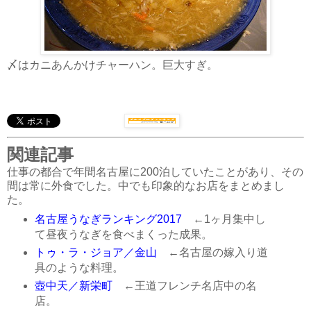
〆はカニあんかけチャーハン。巨大すぎ。
関連記事
仕事の都合で年間名古屋に200泊していたことがあり、その
間は常に外食でした。中でも印象的なお店をまとめまし
た。
名古屋うなぎランキング2017
←1ヶ月集中し
て昼夜うなぎを食べまくった成果。
トゥ・ラ・ジョア／金山
←名古屋の嫁入り道
具のような料理。
壺中天／新栄町
←王道フレンチ名店中の名
店。