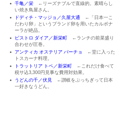
千亀／栄
←リーズナブルで直線的。素晴らし
い焼き鳥屋さん。
ドディチ・マッジョ／久屋大通
←「日本一こ
だわり卵」というブランド卵を用いたカルボナ
ーラが絶品。
ビストロ ダイア／新栄町
←ランチの前菜盛り
合わせが圧巻。
アンティカ オステリア バーチョ
←堂に入った
トスカーナ料理。
トラットリア トペ／新栄町
←これだけ食べて
税サ込3,300円見事な費用対効果。
うどんの千／伏見
←讃岐をぶっちぎって日本
一好きなうどん。