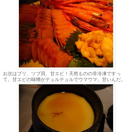
お次はブリ、ツブ貝、甘エビ！天然ものの非冷凍ですっ
て。甘エビの味噌がテュルテュルでウマウマ。甘いんだ。