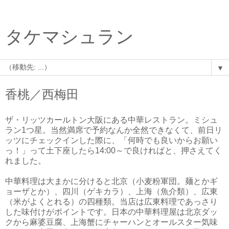
タケマシュラン
▼
香桃／西梅田
ザ・リッツカールトン大阪にある中華レストラン。ミシュ
ラン1つ星。当然満席で予約なんか全然できなくて、前日リ
ッツにチェックインした際に、「何時でも良いからお願い
っ！」って土下座したら14:00～で良ければと、押さえてく
れました。
中華料理は大まかに分けると北京（小麦粉軍団。麺とかギ
ョーザとか）、四川（ゲキカラ）、上海（魚介類）、広東
（米がよくとれる）の四種類。当店は広東料理であっさり
した味付けがポイントです。日本の中華料理屋は北京ダッ
クから麻婆豆腐、上海蟹にチャーハンとオールスター気味