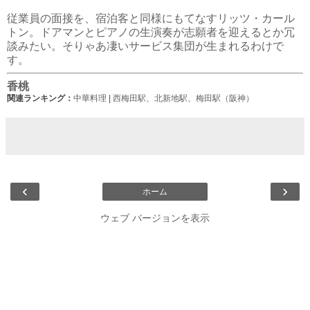
従業員の面接を、宿泊客と同様にもてなすリッツ・カール
トン。ドアマンとピアノの生演奏が志願者を迎えるとか冗
談みたい。そりゃあ凄いサービス集団が生まれるわけで
す。
香桃
関連ランキング：
中華料理
|
西梅田駅
、
北新地駅
、
梅田駅（阪神）
‹
›
ホーム
ウェブ バージョンを表示