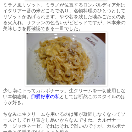
ミラノ風リゾット。ミラノが位置するロンバルディア州は
イタリア一番の米どころであり、名物料理のひとつとして
リゾットがあげられます。やや芯を残した噛みごたえのあ
る火入れ。サフランの色合いがビビッドですが、米本来の
美味しさを再確認できる一皿でした。
少し南に下ってカルボナーラ。生クリームを一切使用しな
い本物志向。
卵愛好家の私
としては断然このスタイルのほ
うが好き。
ちなみに生クリームを用いるのは卵が凝固しなくなってソ
ースとして作り置きし易いからなんですね。カルボナー
ラ・ジャポネーゼ。それはそれで旨いのですが、カルボナ
ーラと名乗るのはちょっと違う。