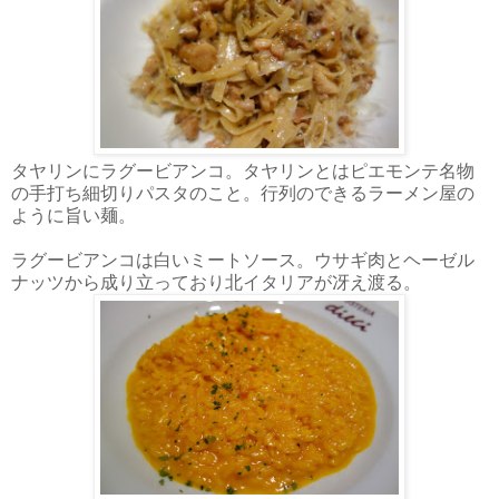
タヤリンにラグービアンコ。タヤリンとはピエモンテ名物
の手打ち細切りパスタのこと。行列のできるラーメン屋の
ように旨い麺。
ラグービアンコは白いミートソース。ウサギ肉とヘーゼル
ナッツから成り立っており北イタリアが冴え渡る。