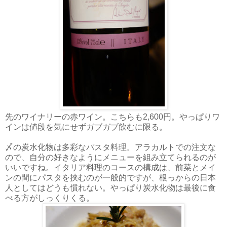
先のワイナリーの赤ワイン。こちらも2,600円。やっぱりワ
インは値段を気にせずガブガブ飲むに限る。
〆の炭水化物は多彩なパスタ料理。アラカルトでの注文な
ので、自分の好きなようにメニューを組み立てられるのが
いいですね。イタリア料理のコースの構成は、前菜とメイ
ンの間にパスタを挟むのが一般的ですが、根っからの日本
人としてはどうも慣れない。やっぱり炭水化物は最後に食
べる方がしっくりくる。