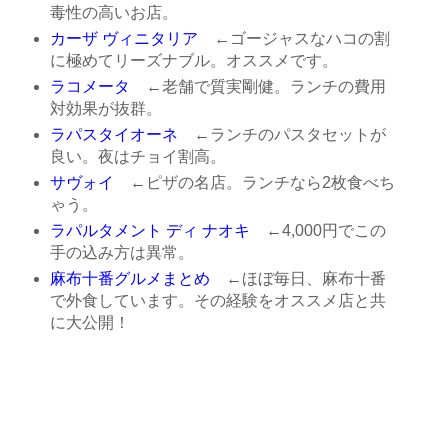
毒性の高いお店。
カーザ ヴィニタリア
←ゴージャスなハコの割
に極めてリーズナブル。オススメです。
ラコメータ
←老舗で質実剛健。ランチの費用
対効果が抜群。
ラパスタイオーネ
←ランチのパスタセットが
良い。夜はチョイ割高。
サヴォイ
←ピザの名店。ランチなら2枚食べち
ゃう。
ラパルタメント ディ ナオキ
←4,000円でこの
手の込み方は異常。
麻布十番グルメまとめ
←ほぼ毎日、麻布十番
で外食しています。その経験をオススメ店と共
に大公開！