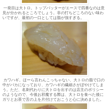
一発目は大トロ。トップバッターがエースで四番なのは意
見が分かれるところでしょう。非の打ちどころのない味わ
いですが、最初の一口としては脂が強すぎる。
カワハギ。ほーら言わんこっちゃない、大トロの脂で口の
中がバカになっており、カワハギの繊細さがぼやけてしま
う。ただ、名刺代わりに大トロを出すのは店主のポリシー
のようなので、今後お邪魔する際は、大トロを食べた後に
ガリとお茶で舌の上を片付けておこうと心に決めました。