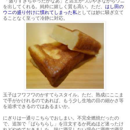
「盛りすぎちゃったかなあ」と店主がつぶやきながらウニ
を出してくれる。純粋に嬉しく質も高い。ただ、
はし田の
ウニの盛り付けに慣れてしまった私
としては妙に騒ぎ立て
ることなく至って冷静に対応。
玉子はフワフワのかすてらスタイル。ただ、熟成にここま
で手がかけれるのであれば、もう少し生地の目の細かさ等
を追求できるのではあるまいか。
にぎりは一通りこちらでおしまい。不完全燃焼だったの
で、追加で「ばらちらし」を注文するか死ぬほど迷ったけ
れどやめておきました。味に満足しない場合に満腹で満足