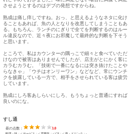
させようとするのはデブの発想ですからね。
熟成は痛し痒しですね。おっ、と思えるようなネタに化け
ることもあれば、魚の人となりを改悪してしまうこともあ
る。もちろん、ランチのにぎりで全てを判断するのはルー
ル違反なので、近々夜にお邪魔して最終的な判断を下そう
と思います。
ところで、私はカウンターの隅っこで細々と食べていただ
けなので被害はありませんでしたが、店主がとにかく客に
カラむカラむ。「技術で一番になるには突き抜けたことや
らなきゃ」「ウチはオンリーワン」などなど、常にウンチ
クを披露している一方で、相手をさせられている客は疲労
しています。
熟成にしろ客あしらいにしろ、もうちょっと普通にすれば
良いのにな。
すし通