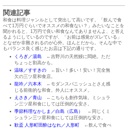
関連記事
和食は料理ジャンルとして突出して高いです。「飲んで食
べて1万円ぐらいでオススメの和食ない？」みたいなことを
聞かれると、1万円で良い和食なんてありませんよ、と答え
るようにしているのですが、「お前は感覚がズレている」
となぜか非難されるのが心外。ほんとだから。そんな中で
もバランス良く感じたお店は下記の通りです。
くろぎ／湯島
←吉野川の天然鰻に悶絶。ただ
ちょっと割高かも。
温味／すすきの
←旨い！多い！安い！完全無
欠の三ツ星和食店。
龍吟／六本木
←モダンスパニッシュとさえ感
じる前衛的な和食。外人にオススメ。
えさき／青山
←こちらも創作気味。ミシュラ
ン三ツ星和食にしては圧倒的な安さ。
季節料理なかしま／白島（広島）
←同じくミ
シュラン三ツ星和食にしては圧倒的な安さ。
歓盃 人形町田酔はなれ／人形町
←飲んで食べ