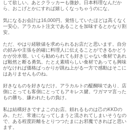
して欲しい。あとクラッカーも微妙。日本料理なんだか
ら、おこげとかにすれば嬉しくなっちゃうのにな。
気になるお会計は16,000円。覚悟していたほどは高くなく
一安心。アラカルト注文であることを加味するとかなり割
安。
ただ、やはり経験値を求められるお店だと思います。自分
の好みや主張を的確に料理人に伝えることができるかどう
かが分水嶺。いくら勧められても好きじゃない食材であれ
ば毅然と断る勇気。たとえ素晴らしい食材であっても興味
がなければ価格ばっかりが跳ね上がる一方で感動はそこに
はありませんものね。
好きなものを好きなだけ。アラカルトの醍醐味であり、店
側にとっても客側にとってもアキレス腱。ワガママ言った
もの勝ち、嫌われたもの負け。
私は結構好きですよこのお店。頼れるものは己のKKDの
み。ただ、常連になってしまうと流されてしまいそうなの
で、ある程度距離をとりつつたまにお邪魔できればと思い
ます。