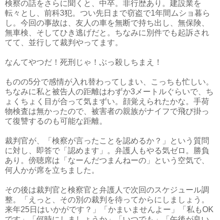
検察の話をさらに聞くと、中卒。非行歴あり。建設業を
転々とし、前科3犯。つい先日まで窃盗で1年間ムショ暮ら
し。今回の事故は、友人の車を無断で持ち出し、無保険、
無車検、そしてひき逃げだと。ちなみに別件でも起訴され
てて、並行して裁判やってます。
なんてやつだ！死刑じゃ！ぶっ殺しちまえ！
ものの5分で感情が入れ替わってしまい、こっちも忙しい。
ちなみに私と被告人の距離はわずか3メートルぐらいで、ち
ょくちょく目が合って気まずい。顔覚えられたかな。手荷
物検査は無かったので、被害者の親族がナイフで飛び掛っ
て復讐するのも可能な距離。
裁判官が、「検察が言ったことを認めるか？」という質問
に対し、即答で「認めます」。弁護人もやる気ゼロ。勝負
あり。傍聴席は「なーんだつまんねーの」という空気で、
何人かが席を立ちました。
その後は裁判官と検察官と弁護人で次回のスケジュール調
整。「えっと、その別の裁判を待ってからにしましょう。
来年25日はいかがです？」「かまいませんよー」「私もOK
です」「何時にしましょうか」「いつでも」「午後が良い