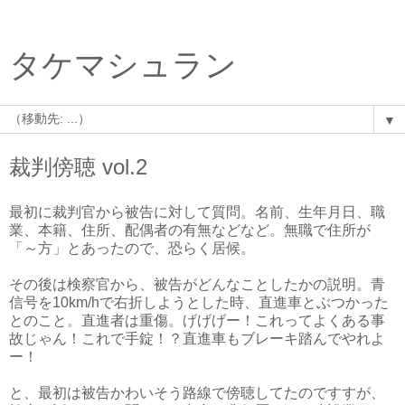
タケマシュラン
▼
裁判傍聴 vol.2
最初に裁判官から被告に対して質問。名前、生年月日、職
業、本籍、住所、配偶者の有無などなど。無職で住所が
「～方」とあったので、恐らく居候。
その後は検察官から、被告がどんなことしたかの説明。青
信号を10km/hで右折しようとした時、直進車とぶつかった
とのこと。直進者は重傷。げげげー！これってよくある事
故じゃん！これで手錠！？直進車もブレーキ踏んでやれよ
ー！
と、最初は被告かわいそう路線で傍聴してたのですすが、