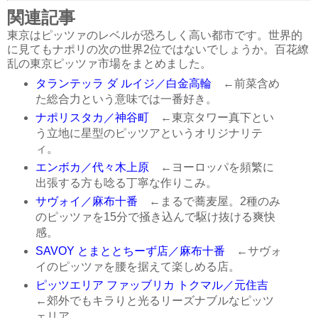
関連記事
東京はピッツァのレベルが恐ろしく高い都市です。世界的
に見てもナポリの次の世界2位ではないでしょうか。百花繚
乱の東京ピッツァ市場をまとめました。
タランテッラ ダ ルイジ／白金高輪
←前菜含め
た総合力という意味では一番好き。
ナポリスタカ／神谷町
←東京タワー真下とい
う立地に星型のピッツアというオリジナリテ
ィ。
エンボカ／代々木上原
←ヨーロッパを頻繁に
出張する方も唸る丁寧な作りこみ。
サヴォイ／麻布十番
←まるで蕎麦屋。2種のみ
のピッツァを15分で掻き込んで駆け抜ける爽快
感。
SAVOY とまととちーず店／麻布十番
←サヴォ
イのピッツァを腰を据えて楽しめる店。
ピッツエリア ファッブリカ トクマル／元住吉
←郊外でもキラりと光るリーズナブルなピッツ
ェリア。