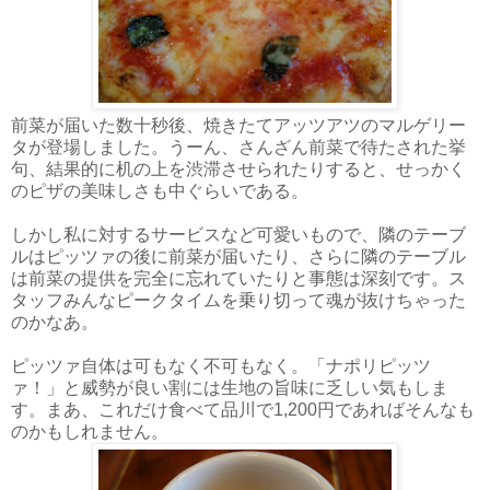
前菜が届いた数十秒後、焼きたてアッツアツのマルゲリー
タが登場しました。うーん、さんざん前菜で待たされた挙
句、結果的に机の上を渋滞させられたりすると、せっかく
のピザの美味しさも中ぐらいである。
しかし私に対するサービスなど可愛いもので、隣のテーブ
ルはピッツァの後に前菜が届いたり、さらに隣のテーブル
は前菜の提供を完全に忘れていたりと事態は深刻です。ス
タッフみんなピークタイムを乗り切って魂が抜けちゃった
のかなあ。
ピッツァ自体は可もなく不可もなく。「ナポリピッツ
ァ！」と威勢が良い割には生地の旨味に乏しい気もしま
す。まあ、これだけ食べて品川で1,200円であればそんなも
のかもしれません。