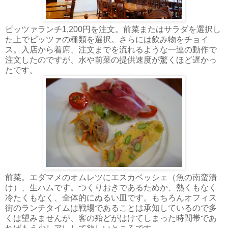
ピッツァランチ1,200円を注文。前菜またはサラダを選択し
た上でピッツァの種類を選択。さらには飲み物をチョイ
ス。入店から着席、注文までを流れるような一連の動作で
注文したのですが、水や前菜の提供速度が驚くほど遅かっ
たです。
前菜。エダマメのオムレツにエスカベッシェ（魚の南蛮漬
け）、生ハムです。つくりおきであるためか、熱くもなく
冷たくもなく、全体的にぬるい皿です。もちろんオフィス
街のランチタイムは戦場であることは承知しているので多
くは望みませんが、客の殆どがはけてしまった時間帯であ