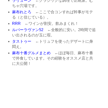
ラリューン
←クラシックな調理で正統派。む
ちゃ穴場です。
麻布れとろ
←ここで合コンすれば幹事がモテ
る（と信じている）。
RRR
←ワインが割安。飲みまくれ！
ルバーラヴァン52
←全般的に安い。2時間で追
い出されるのが玉に瑕。
タストゥー
←トリュフを使ったデザートに身
悶え。
麻布十番グルメまとめ
←ほぼ毎日、麻布十番
で外食しています。その経験をオススメ店と共
に大公開！