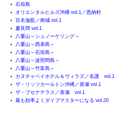
石垣島
オリエンタルヒルズ沖縄 vol.1／恩納村
百名伽藍／南城 vol.1
慶良間 vol.1
八重山～シュノーケリング～
八重山～西表島～
八重山～石垣島～
八重山～波照間島～
八重山～竹富島～
カヌチャベイホテル＆ヴィラズ／名護 vol.1
ザ・リッツカールトン沖縄／喜瀬 vol.1
ザ・ブセナテラス／喜瀬 vol.1
最も効率よくダイブマスターになる vol.20