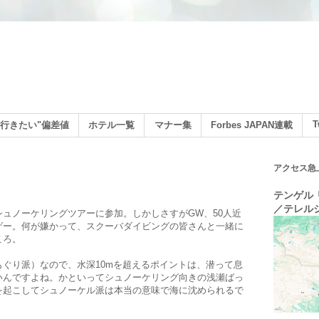
ン
T
行きたい"偏差値
ホテル一覧
マナー集
Forbes JAPAN連載
アクセス急
テンゲル リ
／テレル
ュノーケリングツアーに参加。しかしさすがGW、50人近
ゲー。何が嫌かって、スクーバダイビングの皆さんと一緒に
ころ。
ぐり派）なので、水深10mを超えるポイントは、潜って息
いんですよね。かといってシュノーケリング向きの浅瀬ばっ
を起こしてシュノーケル派は本当の意味で海に沈められるで