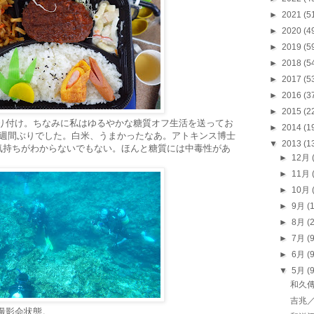
►
2021
(5
►
2020
(4
►
2019
(5
►
2018
(5
►
2017
(5
►
2016
(3
►
2015
(2
り付け。ちなみに私はゆるやかな糖質オフ生活を送ってお
►
2014
(1
2週間ぶりでした。白米、うまかったなあ。アトキンス博士
▼
2013
(1
気持ちがわからないでもない。ほんと糖質には中毒性があ
►
12月
►
11月
►
10月
►
9月
(
►
8月
(
►
7月
(
►
6月
(
▼
5月
(
和久
吉兆
撮影会状態。