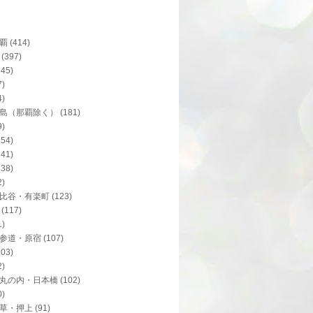
覇
(414)
(397)
345)
7)
4)
島（那覇除く）
(181)
9)
154)
141)
138)
2)
比谷・有楽町
(123)
(117)
1)
参道・原宿
(107)
103)
2)
丸の内・日本橋
(102)
0)
草・押上
(91)