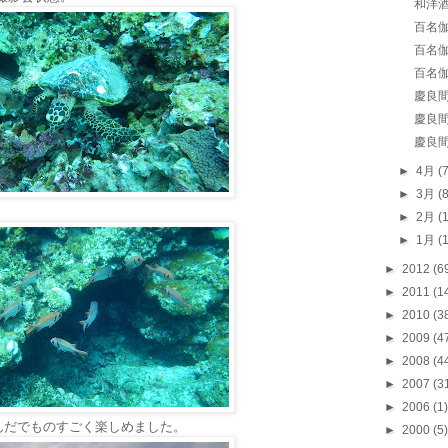
和洋酒
百名伽
百名伽
百名伽
慶良間 
慶良間 
慶良間 
►
4月
(
►
3月
(
►
2月
(
►
1月
(
►
2012
(6
►
2011
(1
►
2010
(3
►
2009
(4
►
2008
(4
►
2007
(3
►
2006
(1)
んだでものすごく楽しめました。
►
2000
(5)