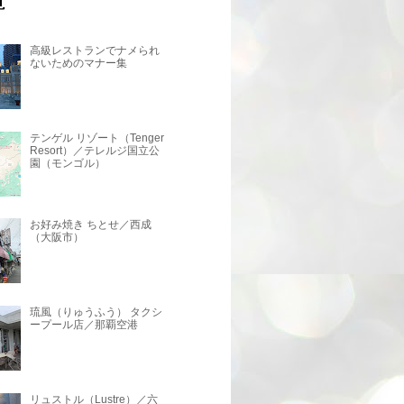
高級レストランでナメられ
ないためのマナー集
テンゲル リゾート（Tenger
Resort）／テレルジ国立公
園（モンゴル）
お好み焼き ちとせ／西成
（大阪市）
琉風（りゅうふう） タクシ
ープール店／那覇空港
リュストル（Lustre）／六