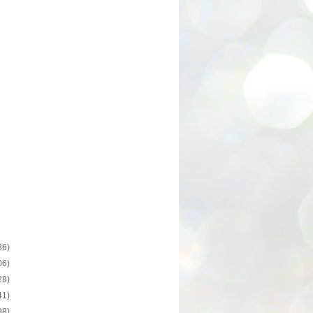
36)
06)
28)
41)
98)