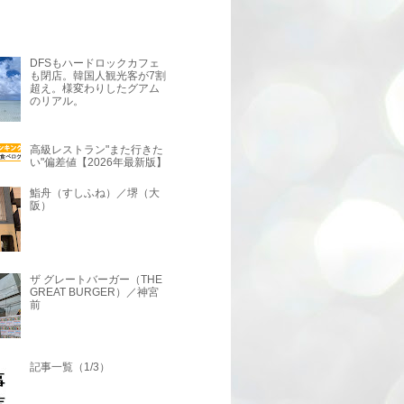
DFSもハードロックカフェ
も閉店。韓国人観光客が7割
超え。様変わりしたグアム
のリアル。
高級レストラン"また行きた
い"偏差値【2026年最新版】
鮨舟（すしふね）／堺（大
阪）
ザ グレートバーガー（THE
GREAT BURGER）／神宮
前
記事一覧（1/3）