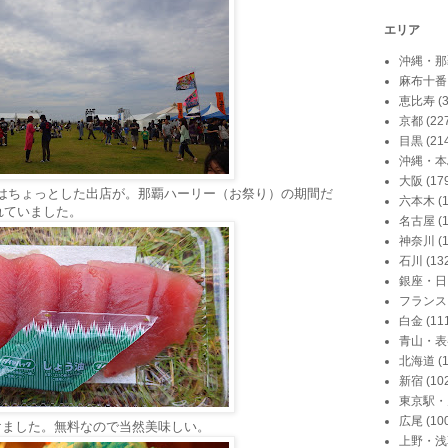
エリア
沖縄・那
麻布十番
恵比寿
(
京都
(22
目黒
(21
沖縄・本
大阪
(17
はちょっとした出店が。那覇ハーリー（お祭り）の期間だ
六本木
(
れていました。
名古屋
(
神奈川
(
石川
(13
銀座・日
フランス
白金
(11
青山・表
北海道
(
新宿
(10
東京駅・
広尾
(10
けました。無料なので当然美味しい。
上野・浅