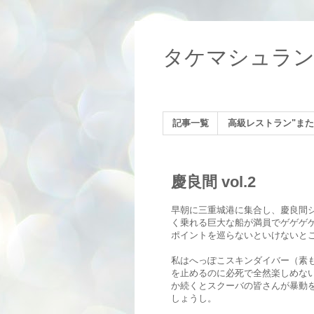
タケマシュラ
記事一覧
高級レストラン"また
慶良間 vol.2
早朝に三重城港に集合し、慶良間シ
く乗れる巨大な船が満員でゲゲゲ
ポイントを巡らないといけないと
私はへっぽこスキンダイバー（素も
を止めるのに必死で全然楽しめな
か続くとスクーバの皆さんが暴動
しょうし。