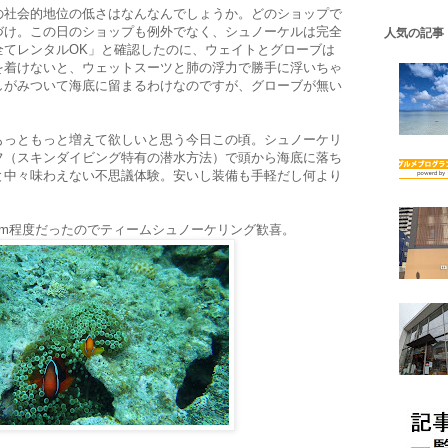
の社会的地位の低さはなんなんでしょうか。どのショップで
づけ。この日のショップも例外でなく、シュノーケルは完全
人気の記事
全てレンタルOK」と確認したのに、ウェイトとグローブは
を着けないと、ウェットスーツと肺の浮力で勝手に浮いちゃ
しがみついて海底に留まるわけなのですが、グローブが無い
もっともっと増えて欲しいと思う今日この頃。シュノーケリ
フ（スキンダイビング特有の潜水方法）で頭から海底に落ち
と中々味わえない不思議体験。安いし装備も手軽だし何より
7m程度だったのでティームシュノーケリング歓喜。