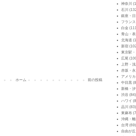
神奈川
(
石川
(13
銀座・日
フランス
白金
(11
青山・表
北海道
(
新宿
(10
東京駅・
広尾
(10
上野・浅
赤坂・永
アメリカ
ホーム
前の投稿
中目黒
(
新橋・汐
渋谷
(84)
ハワイ
(
品川
(83)
東麻布
(
沖縄・離
台湾
(69)
自由が丘