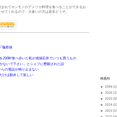
囲まれてホンモノのアメリカ料理を食べることができるお
させてくれるので、大食いの方は是非どうぞ。
"偏差値
を200軒食べ歩いた私が成城石井でいつも買うもの
かないで下さい」とシェフに懇願された話
からの電話が鳴り止まない
だけは勘弁して欲しい
時系列
►
2099
(2)
►
2026
(3
►
2025
(5
►
2024
(5
►
2023
(5
►
2022
(4