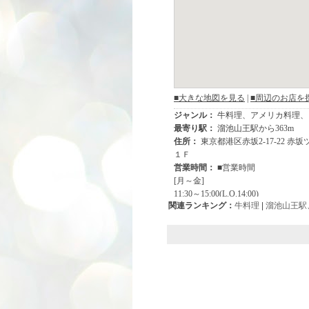
関連ランキング：
牛料理
|
溜池山王駅