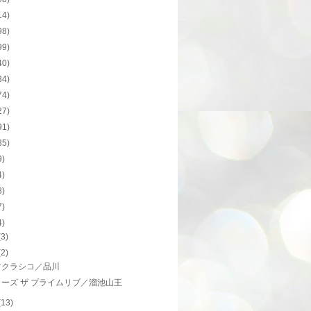
14)
98)
99)
40)
34)
74)
27)
91)
35)
9)
4)
8)
7)
4)
(3)
(2)
マクラシコ／品川
ーズ ザ プライムリブ／溜池山王
(13)