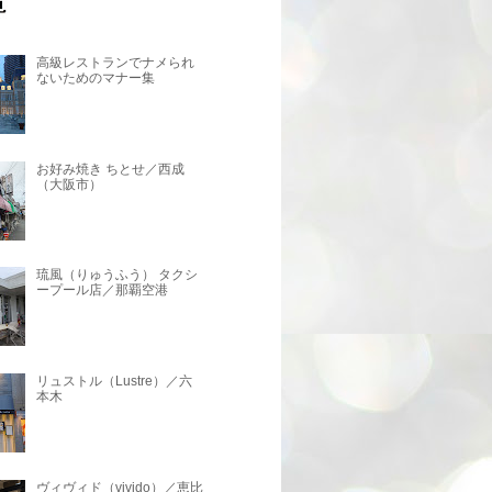
高級レストランでナメられ
ないためのマナー集
お好み焼き ちとせ／西成
（大阪市）
琉風（りゅうふう） タクシ
ープール店／那覇空港
リュストル（Lustre）／六
本木
ヴィヴィド（vivido）／恵比