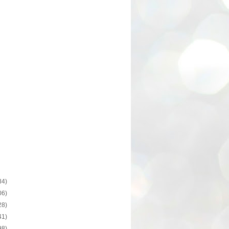
34)
06)
28)
41)
98)