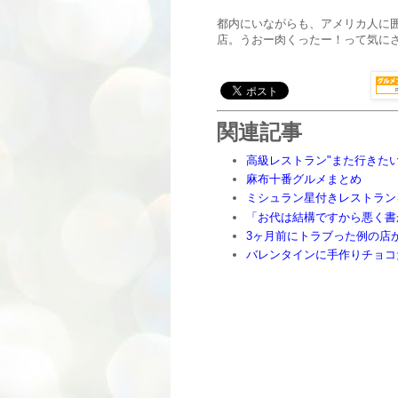
都内にいながらも、アメリカ人に
店。うおー肉くったー！って気に
関連記事
高級レストラン"また行きたい
麻布十番グルメまとめ
ミシュラン星付きレストラン
「お代は結構ですから悪く書
3ヶ月前にトラブった例の店
バレンタインに手作りチョコ