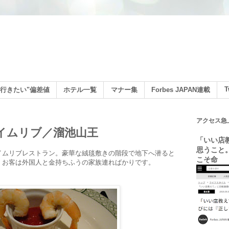
ン
T
行きたい"偏差値
ホテル一覧
マナー集
Forbes JAPAN連載
アクセス急
ライムリブ／溜池山王
「いい店
思うこと
イムリブレストラン。豪華な絨毯敷きの階段で地下へ潜ると
こそ命
。お客は外国人と金持ちふうの家族連ればかりです。