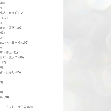
138)
2)
比谷・有楽町
(123)
(117)
1)
参道・原宿
(107)
103)
2)
丸の内・日本橋
(102)
0)
草・押上
(91)
田町・虎ノ門
(90)
(87)
86)
留・浜松町
(85)
83)
70)
島
(70)
・二子玉川・世田谷
(69)