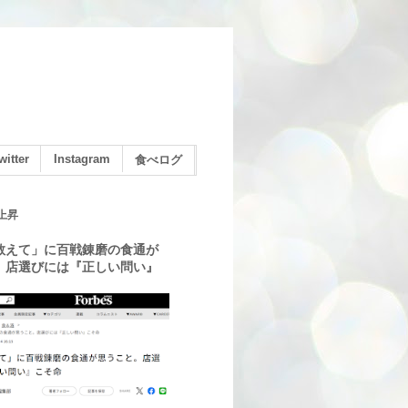
witter
Instagram
食べログ
上昇
教えて」に百戦錬磨の食通が
。店選びには『正しい問い』