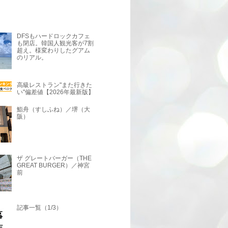
DFSもハードロックカフェ
も閉店。韓国人観光客が7割
超え。様変わりしたグアム
のリアル。
高級レストラン"また行きた
い"偏差値【2026年最新版】
鮨舟（すしふね）／堺（大
阪）
ザ グレートバーガー（THE
GREAT BURGER）／神宮
前
記事一覧（1/3）