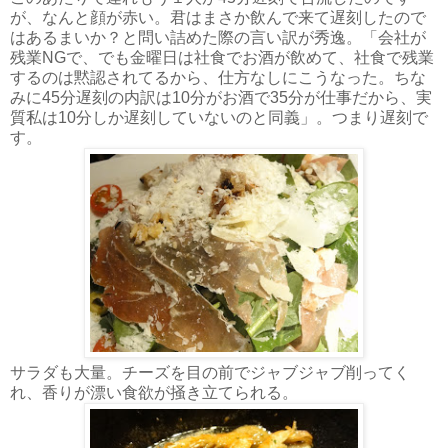
が、なんと顔が赤い。君はまさか飲んで来て遅刻したので
はあるまいか？と問い詰めた際の言い訳が秀逸。「会社が
残業NGで、でも金曜日は社食でお酒が飲めて、社食で残業
するのは黙認されてるから、仕方なしにこうなった。ちな
みに45分遅刻の内訳は10分がお酒で35分が仕事だから、実
質私は10分しか遅刻していないのと同義」。つまり遅刻で
す。
サラダも大量。チーズを目の前でジャブジャブ削ってく
れ、香りが漂い食欲が掻き立てられる。