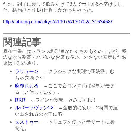
ただ、調子に乗って飲みすぎて3人でボトル6本空けまし
た。結局ひとり1万円近くかかっちゃった。
http://tabelog.com/tokyo/A1307/A130702/13163468/
関連記事
麻布十番にはフランス料理屋がたくさんあるのですが、残
念ながら割高でハズレなお店も多い。外さない安定したお
店は下記の通り。
ラリューン
←クラシックな調理で正統派。む
ちゃ穴場です。
麻布れとろ
←ここで合コンすれば幹事がモテ
る（と信じている）。
RRR
←ワインが割安。飲みまくれ！
ルバーラヴァン52
←全般的に安い。2時間で追
い出されるのが玉に瑕。
タストゥー
←トリュフを使ったデザートに身
悶え。