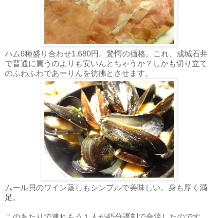
ハム6種盛り合わせ1,680円。驚愕の価格。これ、成城石井
で普通に買うのよりも安いんとちゃうか？しかも切り立て
のふわふわであーりんを彷彿とさせます。
ムール貝のワイン蒸しもシンプルで美味しい。身も厚く満
足。
このあたりで連れもう１人が45分遅刻で合流したのです